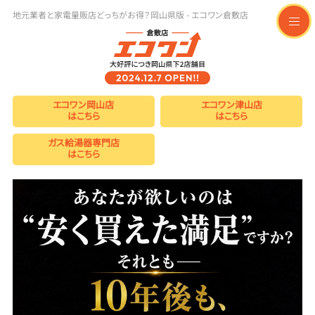
地元業者と家電量販店どっちがお得？岡山県版 - エコワン倉敷店
t
o
g
g
l
e
n
エコワン岡山店
エコワン津山店
a
はこちら
はこちら
v
i
g
ガス給湯器専門店
a
はこちら
t
i
o
n