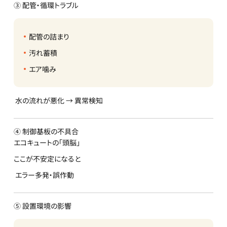
③ 配管・循環トラブル
配管の詰まり
汚れ蓄積
エア噛み
水の流れが悪化 → 異常検知
④ 制御基板の不具合
エコキュートの「頭脳」
ここが不安定になると
エラー多発・誤作動
⑤ 設置環境の影響