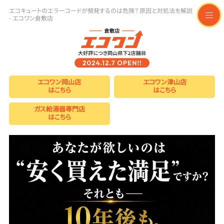
エコキュートのエラーコードが頻発するのは危険？原因と対処法を解説
- エコワン倉敷店
t
o
g
g
l
e
n
a
エコワン岡山店
エコワン津山店
v
はこちら
はこちら
i
g
a
ガス給湯器専門店
t
はこちら
i
o
n