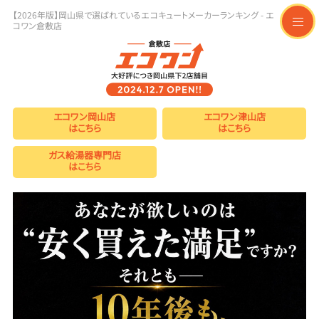
【2026年版】岡山県で選ばれているエコキュートメーカーランキング - エ
コワン倉敷店
t
o
g
g
l
e
n
a
エコワン岡山店
エコワン津山店
v
はこちら
はこちら
i
g
a
ガス給湯器専門店
t
はこちら
i
o
n